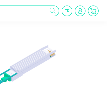
cherche
FR
oduits