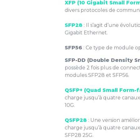
XFP (10 Gigabit Small For
divers protocoles de communica
SFP28
: Il s’agit d’une évolut
Gigabit Ethernet.
SFP56
: Ce type de module op
SFP-DD (Double Density S
possède 2 fois plus de connect
modules SFP28 et SFP56.
QSFP+ (Quad Small Form-fa
charge jusqu’à quatre canaux 
10G.
QSFP28
: Une version amélio
charge jusqu’à quatre canaux 
SFP28 25G.