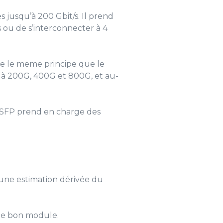
jusqu’à 200 Gbit/s. Il prend
 ou de s’interconnecter à 4
se le meme principe que le
 à 200G, 400G et 800G, et au-
’OSFP prend en charge des
 une estimation dérivée du
 le bon module.