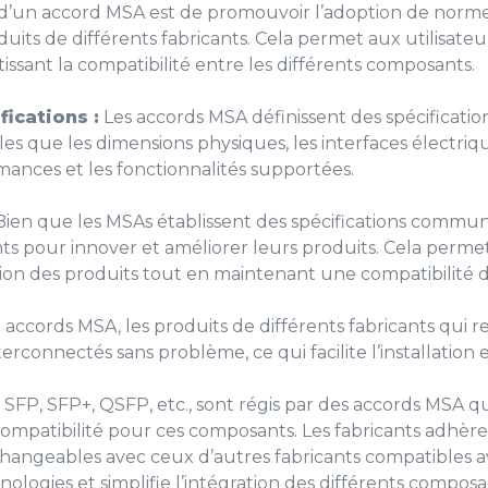
l d’un accord MSA est de promouvoir l’adoption de norme
oduits de différents fabricants. Cela permet aux utilisateu
issant la compatibilité entre les différents composants.
ications :
Les accords MSA définissent des spécificati
es que les dimensions physiques, les interfaces électriqu
ances et les fonctionnalités supportées.
ien que les MSAs établissent des spécifications commune
cants pour innover et améliorer leurs produits. Cela perm
tion des produits tout en maintenant une compatibilité d
accords MSA, les produits de différents fabricants qui 
terconnectés sans problème, ce qui facilite l’installation
P, SFP+, QSFP, etc., sont régis par des accords MSA qui 
ompatibilité pour ces composants. Les fabricants adhère
changeables avec ceux d’autres fabricants compatibles 
hnologies et simplifie l’intégration des différents compos