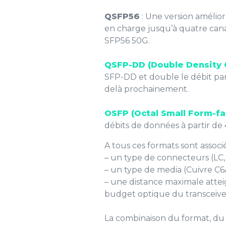
QSFP56
: Une version amélio
en charge jusqu’à quatre cana
SFP56 50G.
QSFP-DD (Double Density 
SFP-DD et double le débit pa
delà prochainement.
OSFP (Octal Small Form-fa
débits de données à partir de 
A tous ces formats sont associé
– un type de connecteurs (LC,
– un type de media (Cuivre C6A
– une distance maximale atteig
budget optique du transceive
La combinaison du format, du 