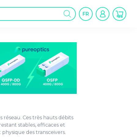
cherche
FR
oduits
 réseau. Ces très hauts débits
tant stables, efficaces et
 physique des transceivers.