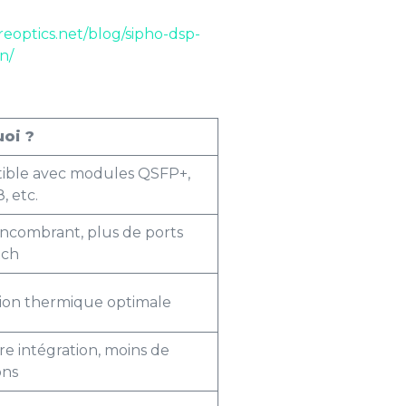
eoptics.net/blog/sipho-dsp-
n/
oi ?
ible avec modules QSFP+,
, etc.
ncombrant, plus de ports
tch
tion thermique optimale
re intégration, moins de
ions