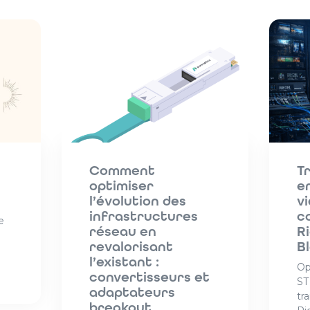
Comment
T
optimiser
e
l’évolution des
vi
infrastructures
c
e
réseau en
R
revalorisant
B
l’existant :
Op
convertisseurs et
ST
adaptateurs
tr
breakout