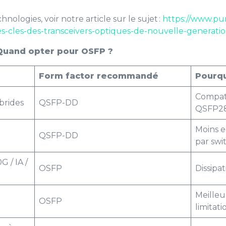
nologies, voir notre article sur le sujet :
https://www.pur
s-cles-des-transceivers-optiques-de-nouvelle-generatio
Quand opter pour OSFP ?
Form factor recommandé
Pourqu
Compat
ybrides
QSFP-DD
QSFP28
Moins e
QSFP-DD
par swi
 / IA /
OSFP
Dissipa
Meilleu
O
OSFP
limitat