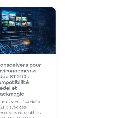
ransceivers pour
nvironnements
déo ST 2110 :
ompatibilité
iedel et
lackmagic
timisez vos flux vidéo
 2110 avec des
ansceivers compatibles