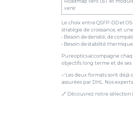
Roadmap vers 1,6T et module
venir
Le choix entre QSFP-DD et OSF
stratégie de croissance, et un
• Besoin de densité, de compati
• Besoin de stabilité thermique
Pureoptics accompagne chaque 
objectifs long terme et de ses
✅Les deux formats sont déjà di
assurées par DHL. Nos experts 
🔗 Découvrez notre sélection i