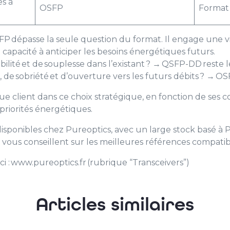
s à
OSFP
Format
P dépasse la seule question du format. Il engage une vi
e capacité à anticiper les besoins énergétiques futurs.
bilité et de souplesse dans l’existant ? → QSFP-DD reste l
, de sobriété et d’ouverture vers les futurs débits ? → OS
client dans ce choix stratégique, en fonction de ses co
 priorités énergétiques.
sponibles chez Pureoptics, avec un large stock basé à Par
vous conseillent sur les meilleures références compatib
ci : www.pureoptics.fr (rubrique “Transceivers”)
Articles similaires