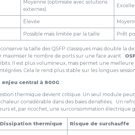
Moyenne (optimisée avec solutions
Excelle
externes)
Élevée
Moyenn
Possible mais limitée par la taille
Prêt po
il conserve la taille des QSFP classiques mais double la den
r maximiser le nombre de ports sur une face avant.
OS
débits. Il est plus volumineux, mais permet une meilleure
es intégrées. Cela le rend plus stable sur les longues sess
: enjeu central à 800G
estion thermique devient critique. Un seul module peut
haleur considérable dans des baies densifiées. Un refr
teurs et, par ricochet, une surconsommation électrique 
Dissipation thermique
Risque de surchauffe