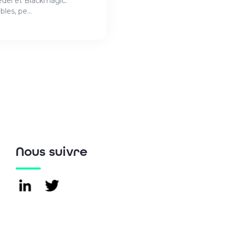
edel et Blackmagic.
bles, pe...
Nous suivre