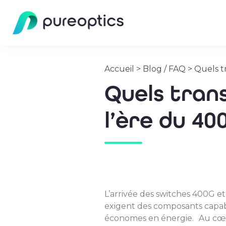
Accueil
>
Blog / FAQ
>
Quels t
Quels trans
l’ère du 4
L’arrivée des switches 400G e
exigent des composants capabl
économes en énergie. Au cœur 