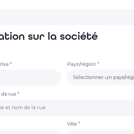
tion sur la société
rise
*
Pays/région
*
 de rue
*
Ville
*