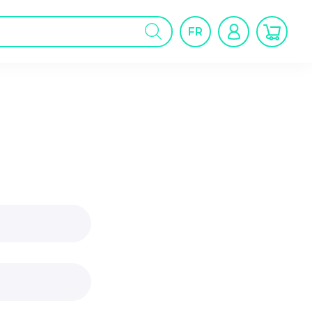
cherche
FR
oduits