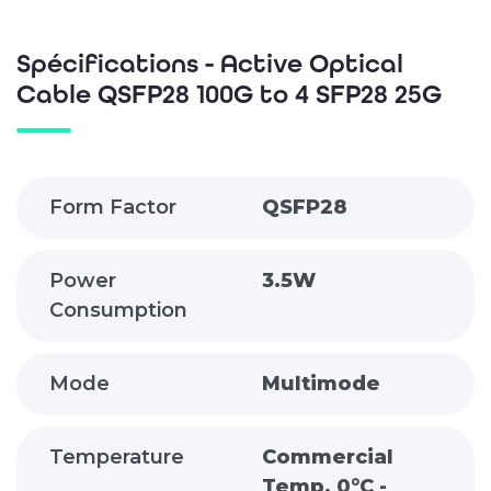
4
SFP28
Spécifications - Active Optical
25G
Cable QSFP28 100G to 4 SFP28 25G
Form Factor
QSFP28
Power
3.5W
Consumption
Mode
Multimode
Temperature
Commercial
Temp. 0°C -