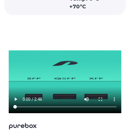
+70°C
purebox