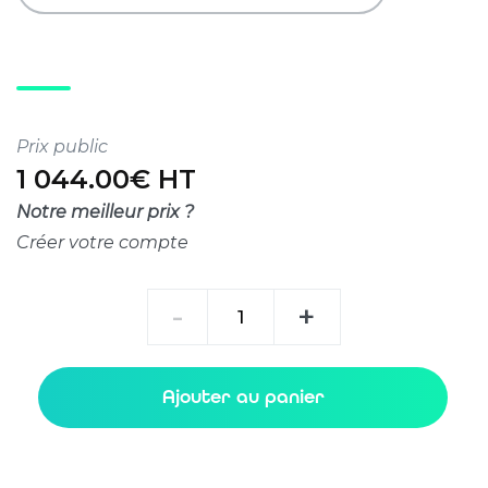
Prix public
1 044.00€ HT
Notre meilleur prix ?
Créer votre compte
quantité
-
+
de
Active
Optical
Ajouter au panier
Cable
QSFP28
100G
to