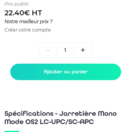
Prix public
22.40€ HT
Notre meilleur prix ?
Créer votre compte
quantité
-
+
de
Jarretière
Mono
Ajouter au panier
Mode
OS2
LC-
UPC/SC-
APC
Spécifications - Jarretière Mono
Mode OS2 LC-UPC/SC-APC