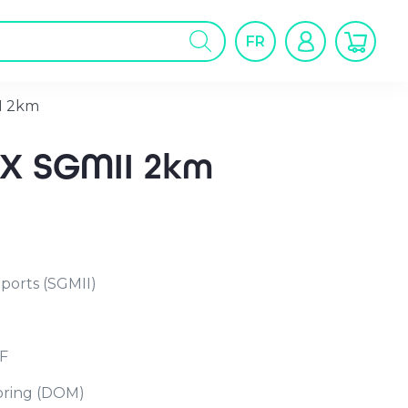
cherche
FR
oduits
I 2km
FX SGMII 2km
 ports (SGMII)
F
toring (DOM)