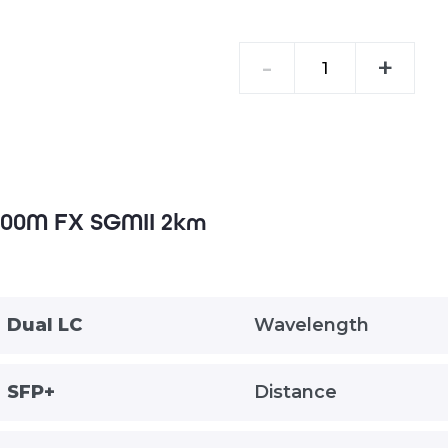
quantité
-
+
de
SFP
100M
FX
SGMII
2km
 100M FX SGMII 2km
Dual LC
Wavelength
SFP+
Distance