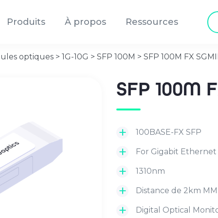
Re
Produits
À propos
Ressources
de
pr
ules optiques
>
1G-10G
>
SFP 100M
>
SFP 100M FX SGMI
SFP 100M 
100BASE-FX SFP
For Gigabit Ethernet
1310nm
Distance de 2km MM
Digital Optical Moni