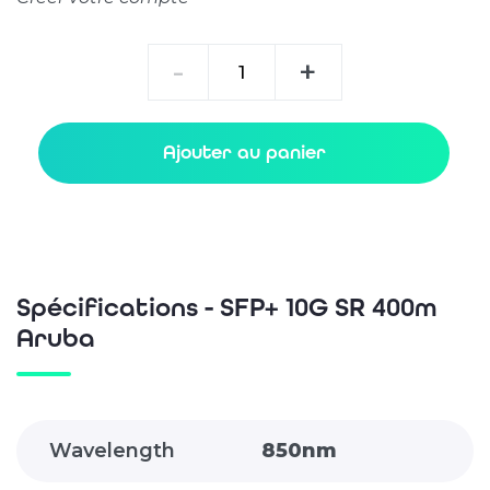
quantité
-
+
de
SFP+
10G
Ajouter au panier
SR
400m
Aruba
Spécifications - SFP+ 10G SR 400m
Aruba
Wavelength
850nm