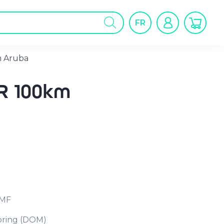
cherche
FR
oduits
m Aruba
R 100km
SMF
toring (DOM)