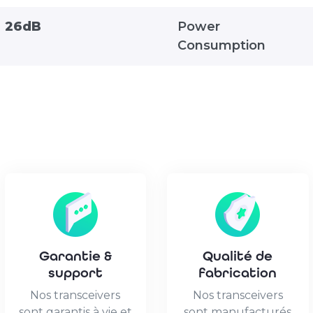
26dB
Power
Consumption
Garantie &
Qualité de
support
fabrication
Nos transceivers
Nos transceivers
sont garantis à vie et
sont manufacturés