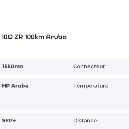
SFP+
10G
ZR
100km
Aruba
+ 10G ZR 100km Aruba
1550nm
Connecteur
HP Aruba
Temperature
SFP+
Distance