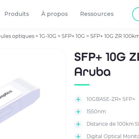
Re
Produits
À propos
Ressources
de
pr
ules optiques
>
1G-10G
>
SFP+ 10G
>
SFP+ 10G ZR 100k
SFP+ 10G Z
Aruba
10GBASE-ZR+ SFP+
1550nm
Distance de 100km 
Digital Optical Moni