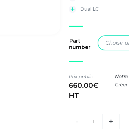
Dual LC
Part
Choisir 
number
Prix public
Notre 
660.00€
Créer
HT
quantité
-
+
de