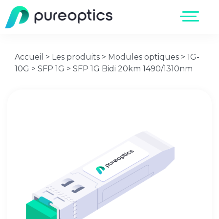
Accueil
>
Les produits
>
Modules optiques
>
1G-
10G
>
SFP 1G
>
SFP 1G Bidi 20km 1490/1310nm