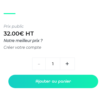
Prix public
32.00€ HT
Notre meilleur prix ?
Créer votre compte
quantité
-
+
de
SFP
1G
Ajouter au panier
Bidi
20km
1490/1310nm