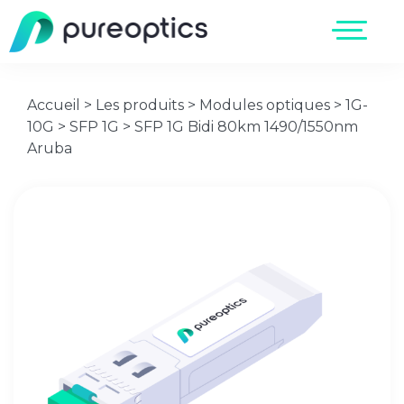
Accueil
>
Les produits
>
Modules optiques
>
1G-
10G
>
SFP 1G
>
SFP 1G Bidi 80km 1490/1550nm
Aruba