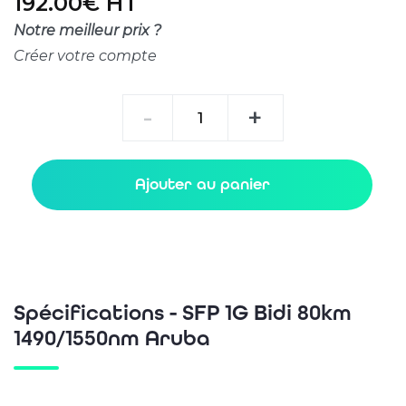
192.00€ HT
Notre meilleur prix ?
Créer votre compte
quantité
-
+
de
SFP
1G
Ajouter au panier
Bidi
80km
1490/1550nm
Aruba
Spécifications - SFP 1G Bidi 80km
1490/1550nm Aruba