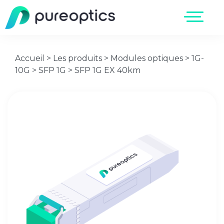
Accueil
>
Les produits
>
Modules optiques
>
1G-
10G
>
SFP 1G
>
SFP 1G EX 40km