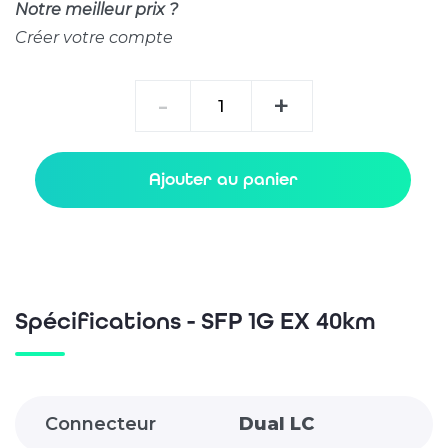
Notre meilleur prix ?
Créer votre compte
quantité
-
+
de
SFP
1G
Ajouter au panier
EX
40km
Spécifications - SFP 1G EX 40km
Connecteur
Dual LC