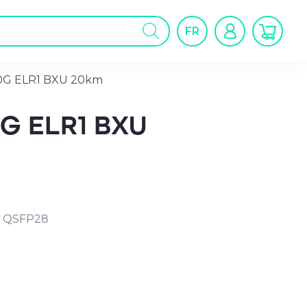
cherche
FR
oduits
0G ELR1 BXU 20km
0G ELR1 BXU
U QSFP28