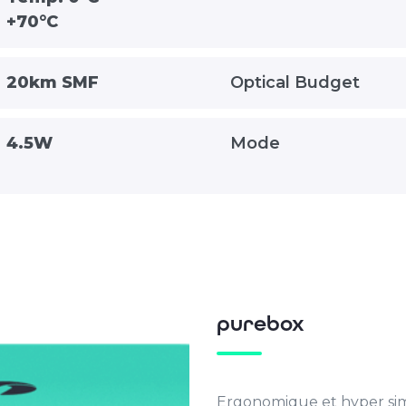
+70°C
20km SMF
Optical Budget
4.5W
Mode
purebox
Ergonomique et hyper simp