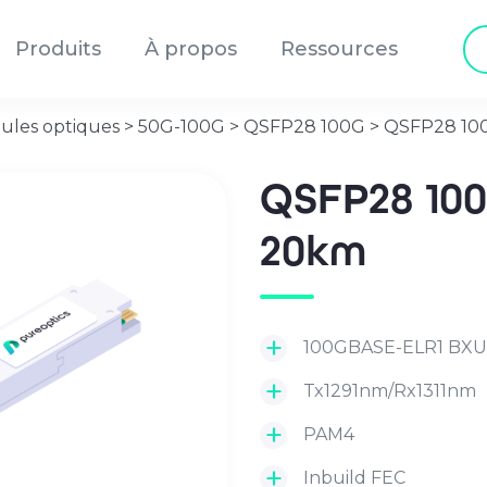
Re
Produits
À propos
Ressources
de
pr
ules optiques
>
50G-100G
>
QSFP28 100G
>
QSFP28 10
QSFP28 10
20km
100GBASE-ELR1 BX
Tx1291nm/Rx1311nm
PAM4
Inbuild FEC