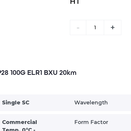
HT
quantité
-
+
de
QSFP28
100G
ELR1
BXU
20km
P28 100G ELR1 BXU 20km
Single SC
Wavelength
Commercial
Form Factor
Temp. 0°C -