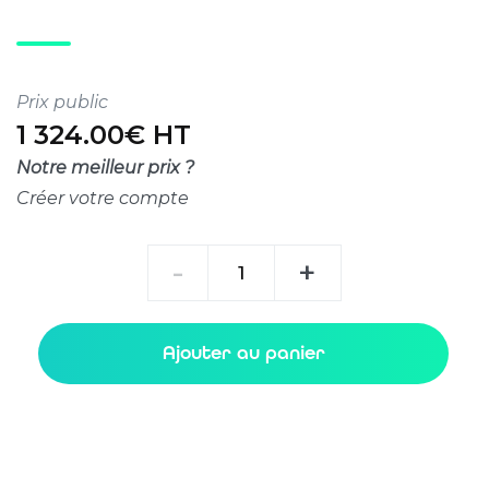
Prix public
1 324.00€ HT
Notre meilleur prix ?
Créer votre compte
quantité
-
+
de
QSFP28
100G
Ajouter au panier
LR1
BXD
10km