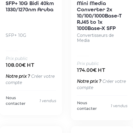
SFP+ 10G Bidi 40km
Mini Media
1330/1270nm Aruba
Converter 2x
10/100/1000Base-T
RJ45 to 1x
1000Base-X SFP
SFP+ 10G
Convertisseurs de
Media
Prix public
Prix public
108.00€ HT
174.00€ HT
Notre prix ?
Créer votre
Notre prix ?
Créer votre
compte
compte
Nous
1 vendus
Nous
contacter
1 vendus
contacter