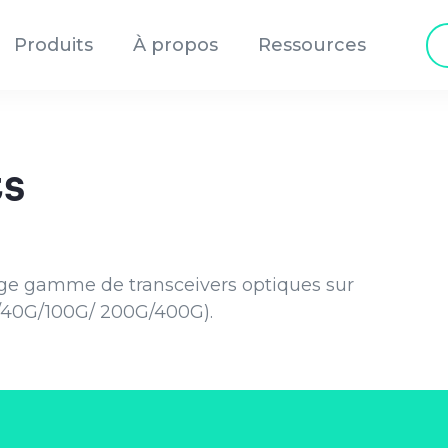
Re
Produits
À propos
Ressources
de
pr
ts
rge gamme de transceivers optiques sur
G/40G/100G/ 200G/400G).