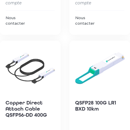
compte
compte
Nous
Nous
contacter
contacter
Copper Direct
QSFP28 100G LR1
Attach Cable
BXD 10km
QSFP56-DD 400G