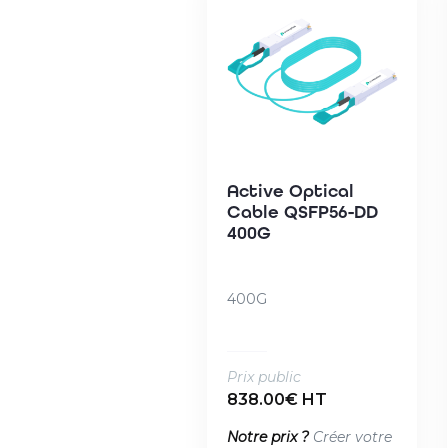
Active Optical
Cable QSFP56-DD
400G
400G
Prix public
838.00€ HT
Notre prix ?
Créer votre