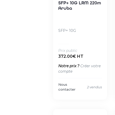
SFP+ 10G LRM 220m
Aruba
SFP+ 10G
Prix public
372.00€ HT
Notre prix ?
Créer votre
compte
Nous
2 vendus
contacter