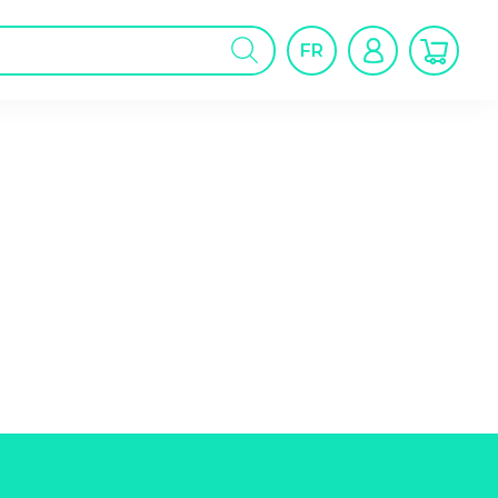
cherche
FR
oduits