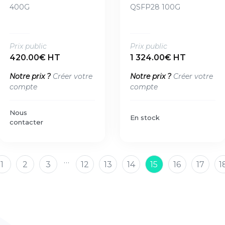
400G
QSFP28 100G
Prix public
Prix public
420.00€ HT
1 324.00€ HT
Notre prix ?
Créer votre
Notre prix ?
Créer votre
compte
compte
Nous
En stock
contacter
…
1
2
3
12
13
14
15
16
17
1