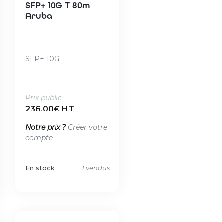
SFP+ 10G T 80m
Aruba
SFP+ 10G
Prix public
236.00€ HT
Notre prix ?
Créer votre
compte
En stock
1 vendus