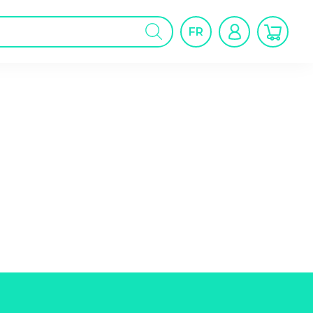
cherche
FR
oduits