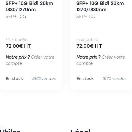
SFP+ 10G Bidi 20km
SFP+ 10G Bidi 20km
1330/1270nm
1270/1330nm
SFP+ 10G
SFP+ 10G
Prix public
Prix public
72.00€ HT
72.00€ HT
Notre prix ?
Créer votre
Notre prix ?
Créer votre
compte
compte
En stock
5925 vendus
En stock
5170 vendus