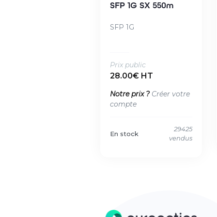
SFP 1G SX 550m
SFP 1G
Prix public
28.00€ HT
Notre prix ?
Créer votre
compte
29425
En stock
vendus