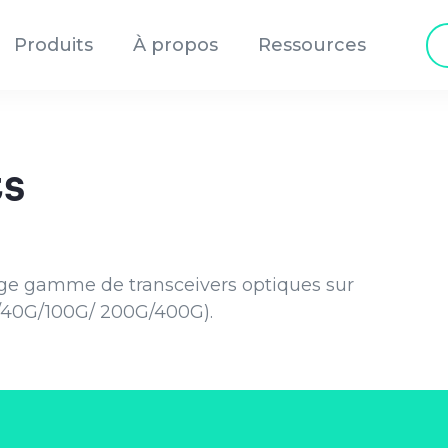
Re
Produits
À propos
Ressources
de
pr
ts
rge gamme de transceivers optiques sur
G/40G/100G/ 200G/400G).