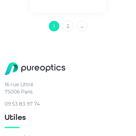
1
2
→
16 rue Littré
75006 Paris
09 53 83 97 74
Utiles