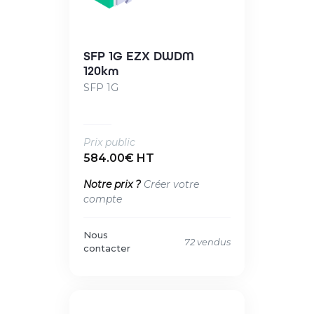
SFP 1G EZX DWDM
120km
SFP 1G
Prix public
584.00€ HT
Notre prix ?
Créer votre
compte
Nous
72 vendus
contacter