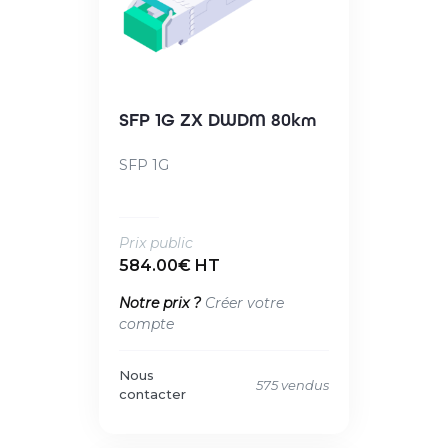
SFP 1G ZX DWDM 80km
SFP 1G
Prix public
584.00€ HT
Notre prix ?
Créer votre
compte
Nous
575 vendus
contacter