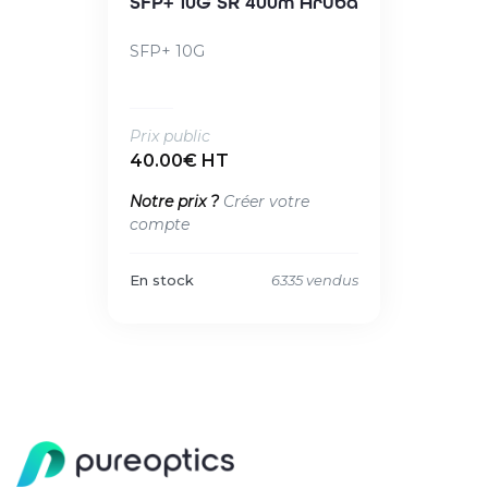
SFP+ 10G SR 400m Aruba
SFP+ 10G
Prix public
40.00€ HT
Notre prix ?
Créer votre
compte
En stock
6335 vendus