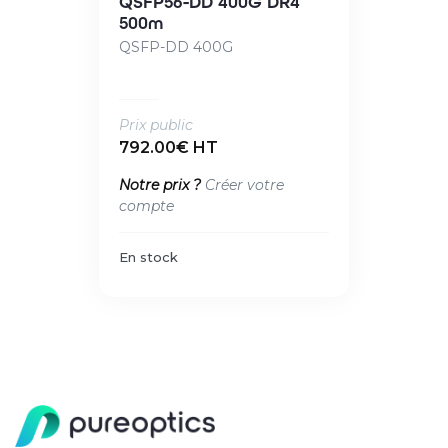
QSFP56-DD 400G DR4
500m
QSFP-DD 400G
Prix public
792.00€ HT
Notre prix ?
Créer votre
compte
En stock