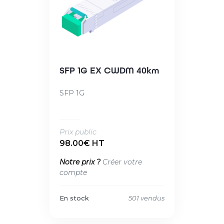
SFP 1G EX CWDM 40km
SFP 1G
Prix public
98.00€ HT
Notre prix ?
Créer votre
compte
En stock
501 vendus