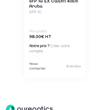
SFP 1G EX CWDM 40km
Aruba
SFP 1G
Prix public
98.00€ HT
Notre prix ?
Créer votre
compte
Nous
8 vendus
contacter